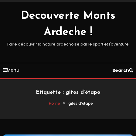
Skip
To
Decouverte Monts
Content
Ardeche !
Faire découvrir la nature ardéchoise par le sport et l'aventure
Menu
Search
Étiquette :
gîtes d’étape
Home
gîtes d’étape