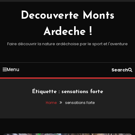
Skip
To
Decouverte Monts
Content
Ardeche !
Faire découvrir la nature ardéchoise par le sport et l'aventure
Menu
Search
Étiquette :
sensations forte
Home
sensations forte