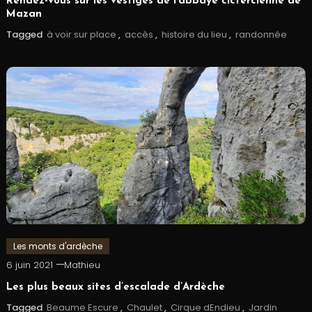
Rendez-vous sur les vestiges de l’abbaye cictercienne de
Mazan
Tagged
à voir sur place
,
accès
,
histoire du lieu
,
randonnée
Les monts d'ardèche
6 juin 2021
Mathieu
Les plus beaux sites d’escalade d’Ardèche
Tagged
Beaume Escure
,
Chaulet
,
Cirque dEndieu
,
Jardin