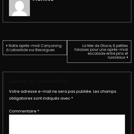
Navigation
Notre après-midi Canyoning
La Mer de Glace, 6 petites
falaises pour une après-midi
à Labastide sur Besorgues
escalade entre pins et
ruisseaux
de
l’article
Laisser un commentaire
Votre adresse e-mail ne sera pas publiée.
Les champs
obligatoires sont indiqués avec
*
Commentaire
*